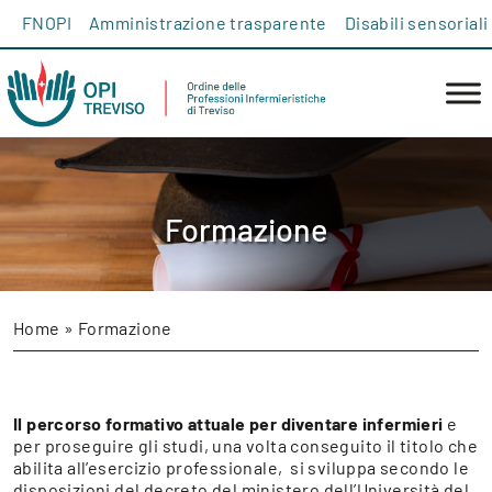
Salta al contenuto
FNOPI
Amministrazione trasparente
Disabili sensoriali
Formazione
Home
»
Formazione
Il percorso formativo attuale per diventare infermieri
e
per proseguire gli studi, una volta conseguito il titolo che
abilita all’esercizio professionale, si sviluppa secondo le
disposizioni del decreto del ministero dell’Università del