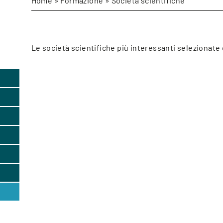
Home
»
Formazione
»
Società scientifiche
Le società scientifiche più interessanti selezionate