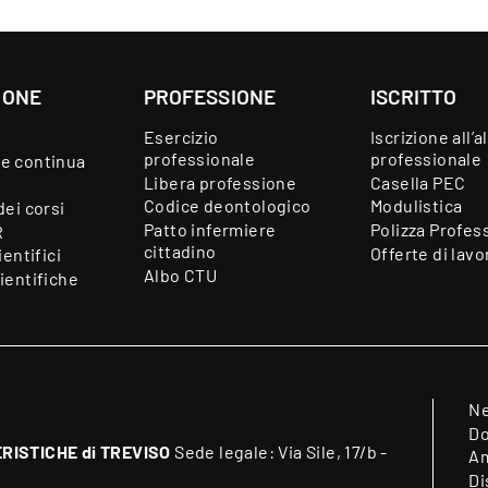
IONE
PROFESSIONE
ISCRITTO
Esercizio
Iscrizione all’a
professionale
professionale
e continua
Libera professione
Casella PEC
Codice deontologico
Modulistica
dei corsi
Patto infermiere
Polizza Profes
R
cittadino
Offerte di lavo
ientifici
Albo CTU
ientifiche
N
Do
RISTICHE di TREVISO
Sede legale: Via Sile, 17/b -
Am
Di