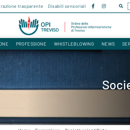
razione trasparente
Disabili sensoriali
Cerc
nel
sito!
ONE
PROFESSIONE
WHISTLEBLOWING
NEWS
SER
Socie