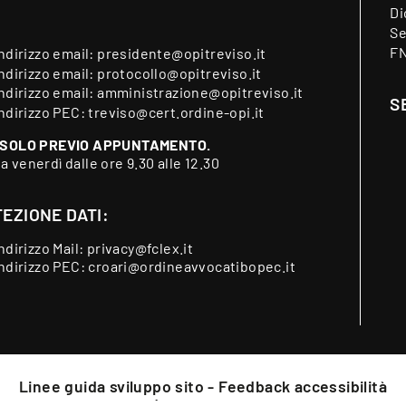
Di
Se
F
indirizzo email:
presidente@opitreviso.it
indirizzo email:
protocollo@opitreviso.it
indirizzo email:
amministrazione@opitreviso.it
S
indirizzo PEC:
treviso@cert.ordine-opi.it
 SOLO PREVIO APPUNTAMENTO.
 a venerdì dalle ore 9.30 alle 12.30
EZIONE DATI:
indirizzo Mail:
privacy@fclex.it
indirizzo PEC:
croari@ordineavvocatibopec.it
Linee guida sviluppo sito - Feedback accessibilità