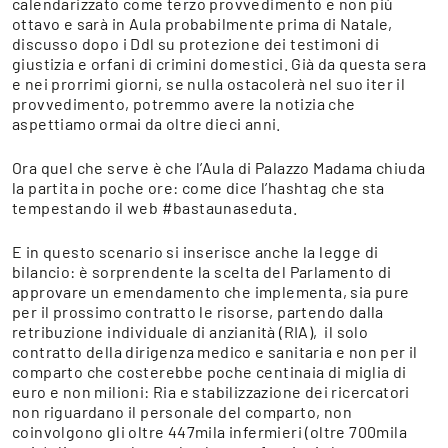
calendarizzato come terzo provvedimento e non più
ottavo e sarà in Aula probabilmente prima di Natale,
discusso dopo i Ddl su protezione dei testimoni di
giustizia e orfani di crimini domestici. Già da questa sera
e nei prorrimi giorni, se nulla ostacolerà nel suo iter il
provvedimento, potremmo avere la notizia che
aspettiamo ormai da oltre dieci anni.
Ora quel che serve è che l’Aula di Palazzo Madama chiuda
la partita in poche ore: come dice l’hashtag che sta
tempestando il web #bastaunaseduta.
E in questo scenario si inserisce anche la legge di
bilancio: è sorprendente la scelta del Parlamento di
approvare un emendamento che implementa, sia pure
per il prossimo contratto le risorse, partendo dalla
retribuzione individuale di anzianità (RIA), il solo
contratto della dirigenza medico e sanitaria e non per il
comparto che costerebbe poche centinaia di miglia di
euro e non milioni: Ria e stabilizzazione dei ricercatori
non riguardano il personale del comparto, non
coinvolgono gli oltre 447mila infermieri (oltre 700mila