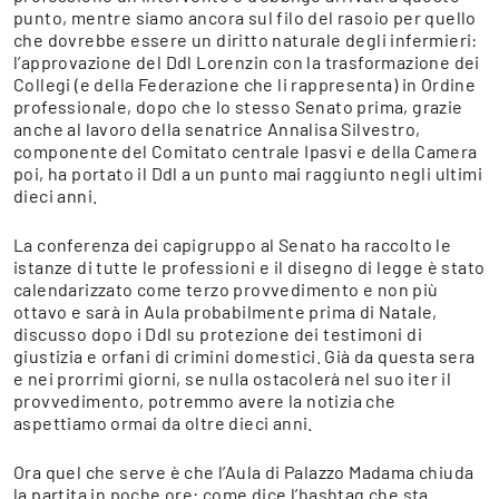
punto, mentre siamo ancora sul filo del rasoio per quello
che dovrebbe essere un diritto naturale degli infermieri:
l’approvazione del Ddl Lorenzin con la trasformazione dei
Collegi (e della Federazione che li rappresenta) in Ordine
professionale, dopo che lo stesso Senato prima, grazie
anche al lavoro della senatrice Annalisa Silvestro,
componente del Comitato centrale Ipasvi e della Camera
poi, ha portato il Ddl a un punto mai raggiunto negli ultimi
dieci anni.
La conferenza dei capigruppo al Senato ha raccolto le
istanze di tutte le professioni e il disegno di legge è stato
calendarizzato come terzo provvedimento e non più
ottavo e sarà in Aula probabilmente prima di Natale,
discusso dopo i Ddl su protezione dei testimoni di
giustizia e orfani di crimini domestici. Già da questa sera
e nei prorrimi giorni, se nulla ostacolerà nel suo iter il
provvedimento, potremmo avere la notizia che
aspettiamo ormai da oltre dieci anni.
Ora quel che serve è che l’Aula di Palazzo Madama chiuda
la partita in poche ore: come dice l’hashtag che sta