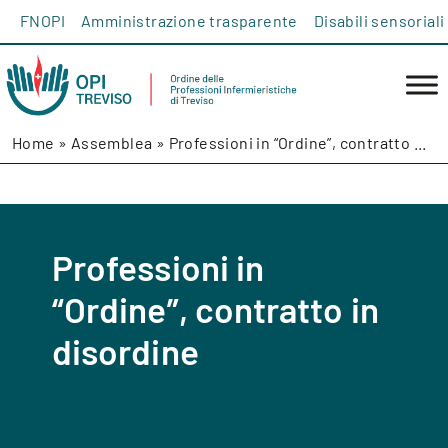
Salta al contenuto
FNOPI
Amministrazione trasparente
Disabili sensoriali
Home
»
Assemblea
»
Professioni in “Ordine”, contratto ...
Professioni in
“Ordine”, contratto in
disordine