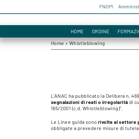
Salta al contenuto
FNOPI
Amminist
HOME
ORDINE
FORMAZI
Home
»
Whistleblowing
L’ANAC ha pubblicato la Delibera n. 46
segnalazioni di reati o irregolarità
di cu
165/2001 (c.d. Whistleblowing)”.
Le Linee guida sono
rivolte al settore
obbligate a prevedere misure di tutela