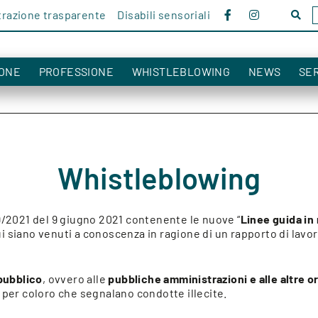
razione trasparente
Disabili sensoriali
Cerc
nel
sito!
ONE
PROFESSIONE
WHISTLEBLOWING
NEWS
SER
Whistleblowing
9/2021 del 9 giugno 2021 contenente le nuove “
Linee guida in 
i siano venuti a conoscenza in ragione di un rapporto di lavoro,
 pubblico
, ovvero alle
pubbliche amministrazioni e alle altre o
 per coloro che segnalano condotte illecite.