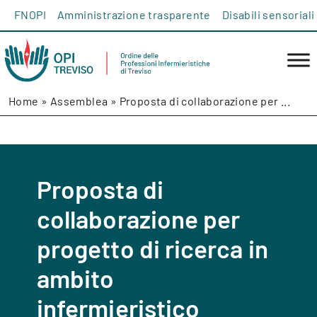
Salta al contenuto
FNOPI
Amministrazione trasparente
Disabili sensoriali
Home
»
Assemblea
»
Proposta di collaborazione per ...
Proposta di
collaborazione per
progetto di ricerca in
ambito
infermieristico