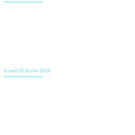
Medlav Treviso srl cerca infermiera/e
lunedì 20 Aprile 2026
Villa Bianca (Tarzo) ricerca Infermieri