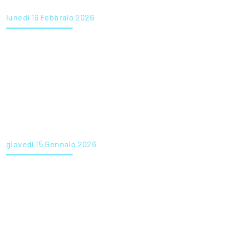
lunedì 16 Febbraio 2026
Orchidea Società Cooperativa Sociale è alla ricerca di
infermieri
giovedì 15 Gennaio 2026
Medicina Montello ricerca infermiere