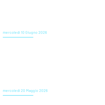
mercoledì 10 Giugno 2026
CERCASI INFERMIERI per Ospedale di Comunità di
Oderzo Castel Monte ONLUS
mercoledì 20 Maggio 2026
Orchidea Società Cooperativa Sociale è alla ricerca di