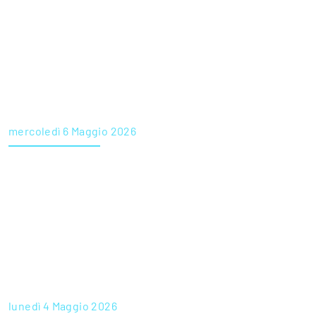
infermieri
mercoledì 6 Maggio 2026
ORAS Motta di Livenza – BANDO DI SELEZIONE PER
INFERMIERE – CAT. D – TEMPO INDETERMINATO
lunedì 4 Maggio 2026