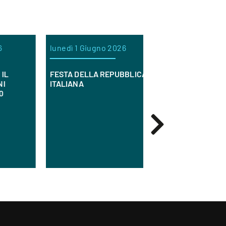
lunedì 1 Giugno 2026
mercoledì 20 Mag
FESTA DELLA REPUBBLICA
Orchidea Società 
ITALIANA
Sociale è alla rice
infermieri