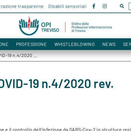
razione trasparente
Disabili sensoriali
Cerc
nel
sito!
ONE
PROFESSIONE
WHISTLEBLOWING
NEWS
SER
ID-19 n.4/2020 ...
OVID-19 n.4/2020 rev.
e e il controllo dell’infezione da SARS-Cov-2 in strutture resi