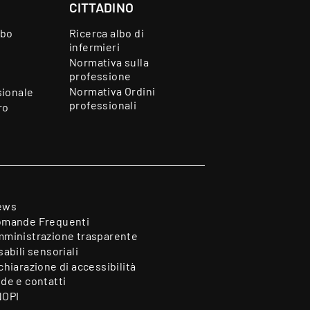
CITTADINO
lbo
Ricerca albo di
infermieri
Normativa sulla
professione
Normativa Ordini
sionale
professionali
ro
ews
mande Frequenti
ministrazione trasparente
sabili sensoriali
chiarazione di accessibilità
de e contatti
NOPI