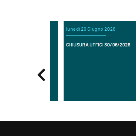
uglio 2026
lunedì 29 Giugno 2026
m
RICERCA
CHIUSURA UFFICI 30/06/2026
C
I
p
O