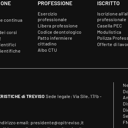
IONE
PROFESSIONE
ISCRITTO
Esercizio
Iscrizione all’a
professionale
professionale
e continua
Libera professione
Casella PEC
Codice deontologico
Modulistica
dei corsi
Patto infermiere
Polizza Profes
R
cittadino
Offerte di lavo
ientifici
Albo CTU
ientifiche
N
Do
RISTICHE di TREVISO
Sede legale: Via Sile, 17/b -
Am
Di
Di
Se
F
indirizzo email:
presidente@opitreviso.it