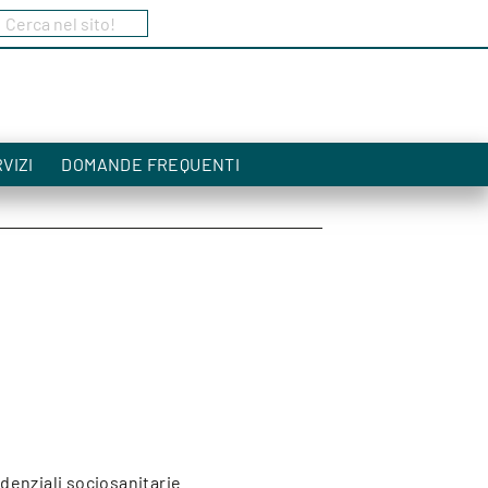
Cerca nel sito!
a
VIZI
DOMANDE FREQUENTI
denziali sociosanitarie.