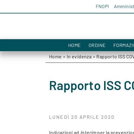
Salta al contenuto
FNOPI
Amminist
HOME
ORDINE
FORMAZI
Home
»
In evidenza
»
Rapporto ISS COV
Rapporto ISS C
LUNEDÌ 20 APRILE 2020
Indicazioni ad
Interim
per la prevenzion