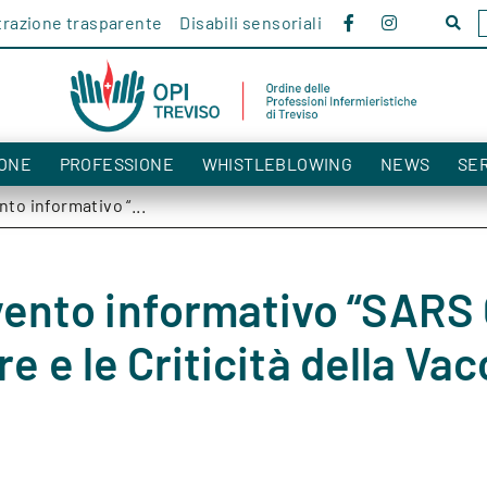
razione trasparente
Disabili sensoriali
Cerc
nel
sito!
ONE
PROFESSIONE
WHISTLEBLOWING
NEWS
SER
o informativo “...
ento informativo “SARS 
re e le Criticità della Va