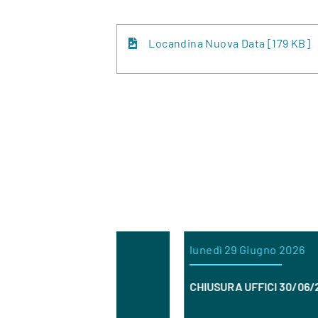
Locandina Nuova Data [179 KB]
3 Luglio 2026
lunedì 29 Giugno 2026
E RICERCA
CHIUSURA UFFICI 30/06/2026
ERI