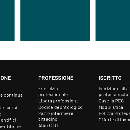
IONE
PROFESSIONE
ISCRITTO
Esercizio
Iscrizione all’a
professionale
professionale
e continua
Libera professione
Casella PEC
Codice deontologico
Modulistica
dei corsi
Patto infermiere
Polizza Profes
R
cittadino
Offerte di lavo
ientifici
Albo CTU
ientifiche