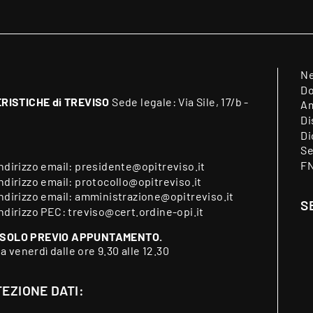
N
Do
RISTICHE di TREVISO
Sede legale: Via Sile, 17/b -
Am
Di
Di
Se
F
indirizzo email:
presidente@opitreviso.it
indirizzo email:
protocollo@opitreviso.it
indirizzo email:
amministrazione@opitreviso.it
S
indirizzo PEC:
treviso@cert.ordine-opi.it
 SOLO PREVIO APPUNTAMENTO.
 a venerdì dalle ore 9.30 alle 12.30
EZIONE DATI: