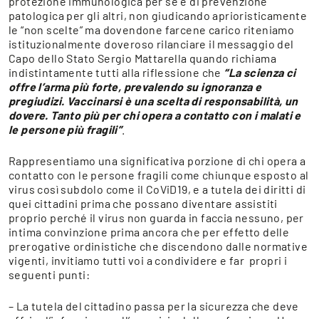
protezione immunologica per sé e di prevenzione
patologica per gli altri, non giudicando aprioristicamente
le “non scelte” ma dovendone farcene carico riteniamo
istituzionalmente doveroso rilanciare il messaggio del
Capo dello Stato Sergio Mattarella quando richiama
indistintamente tutti alla riflessione che
“La scienza ci
offre l’arma più forte, prevalendo su ignoranza e
pregiudizi. Vaccinarsi è una scelta di responsabilità, un
dovere. Tanto più per chi opera a contatto con i malati e
le persone più fragili”
.
Rappresentiamo una significativa porzione di chi opera a
contatto con le persone fragili come chiunque esposto al
virus così subdolo come il CoViD19, e a tutela dei diritti di
quei cittadini prima che possano diventare assistiti
proprio perché il virus non guarda in faccia nessuno, per
intima convinzione prima ancora che per effetto delle
prerogative ordinistiche che discendono dalle normative
vigenti, invitiamo tutti voi a condividere e far propri i
seguenti punti:
– La tutela del cittadino passa per la sicurezza che deve