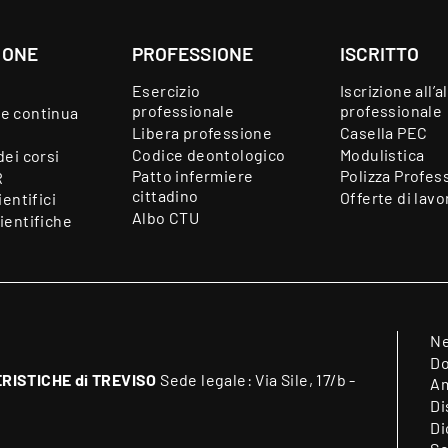
IONE
PROFESSIONE
ISCRITTO
Esercizio
Iscrizione all’a
professionale
professionale
e continua
Libera professione
Casella PEC
Codice deontologico
Modulistica
dei corsi
Patto infermiere
Polizza Profes
R
cittadino
Offerte di lavo
ientifici
Albo CTU
ientifiche
N
Do
RISTICHE di TREVISO
Sede legale: Via Sile, 17/b -
Am
Di
Di