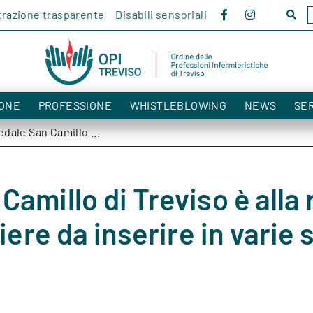
razione trasparente
Disabili sensoriali
Cerc
nel
sito!
ONE
PROFESSIONE
WHISTLEBLOWING
NEWS
SER
dale San Camillo ...
amillo di Treviso è alla 
miere da inserire in varie 