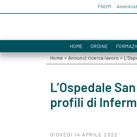
Salta al contenuto
FNOPI
Amminist
HOME
ORDINE
FORMAZI
Home
»
Annunci ricerca lavoro
»
L’Ospe
L’Ospedale San C
profili di Infer
GIOVEDÌ 14 APRILE 2022