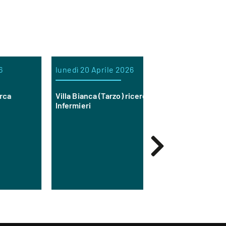
lunedì 20 Aprile 2026
lunedì 16 Febbra
Villa Bianca (Tarzo) ricerca
Orchidea Società
Infermieri
Sociale è alla rice
infermieri