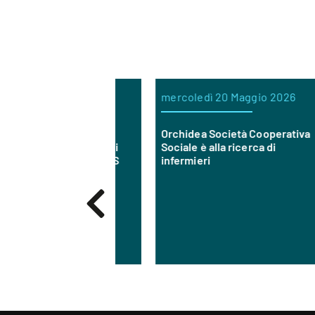
 10 Giugno 2026
mercoledì 20 Maggio 2026
m
NFERMIERI
Orchidea Società Cooperativa
O
le di Comunità di
Sociale è alla ricerca di
D
stel Monte ONLUS
infermieri
–