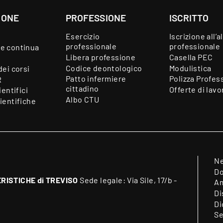
IONE
PROFESSIONE
ISCRITTO
Esercizio
Iscrizione all’a
professionale
professionale
e continua
Libera professione
Casella PEC
Codice deontologico
Modulistica
dei corsi
Patto infermiere
Polizza Profes
R
cittadino
Offerte di lavo
ientifici
Albo CTU
ientifiche
N
Do
RISTICHE di TREVISO
Sede legale: Via Sile, 17/b -
Am
Di
Di
Se