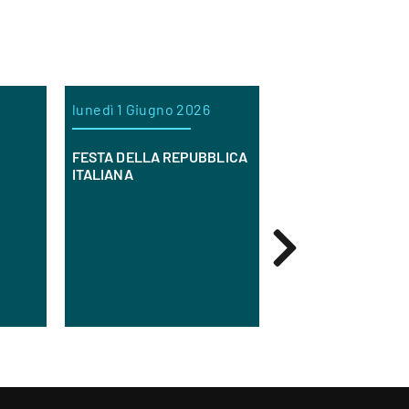
lunedì 1 Giugno 2026
mercoledì 20 Mag
FESTA DELLA REPUBBLICA
Orchidea Società 
ITALIANA
Sociale è alla ricer
infermieri