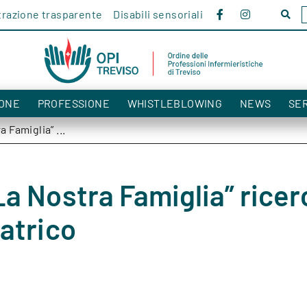
razione trasparente
Disabili sensoriali
Cerc
nel
sito!
ONE
PROFESSIONE
WHISTLEBLOWING
NEWS
SER
 Famiglia” ...
a Nostra Famiglia” ricer
atrico