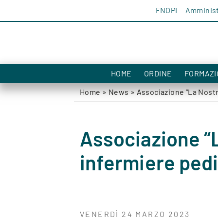
Salta al contenuto
FNOPI
Amminist
HOME
ORDINE
FORMAZI
Home
»
News
»
Associazione “La Nostra
Associazione “L
infermiere pedi
VENERDÌ 24 MARZO 2023