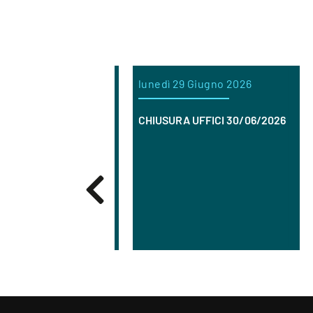
uglio 2026
lunedì 29 Giugno 2026
me
RICERCA
CHIUSURA UFFICI 30/06/2026
C
pe
Od