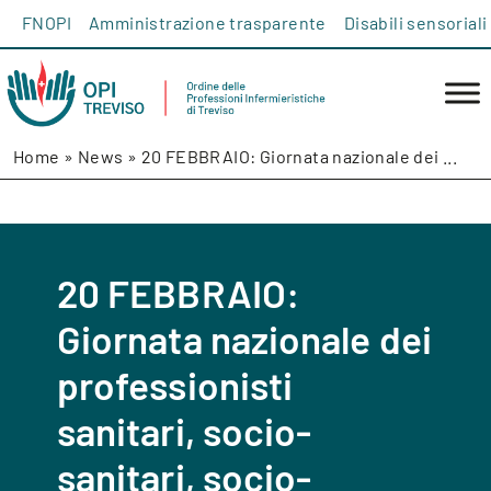
Salta al contenuto
FNOPI
Amministrazione trasparente
Disabili sensoriali
Home
»
News
»
20 FEBBRAIO: Giornata nazionale dei ...
20 FEBBRAIO:
Giornata nazionale dei
professionisti
sanitari, socio-
sanitari, socio-