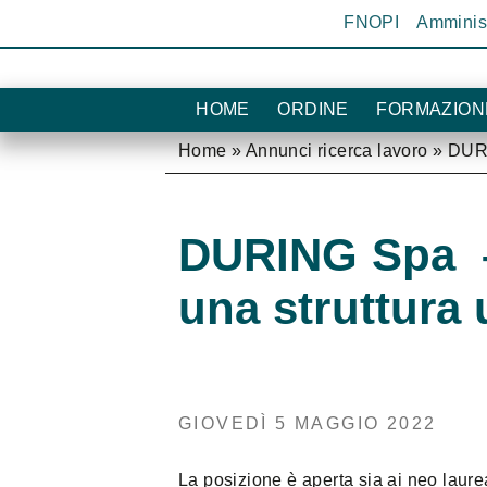
Salta al contenuto
FNOPI
Amminist
HOME
ORDINE
FORMAZION
Home
»
Annunci ricerca lavoro
»
DURI
DURING Spa –
una struttura
GIOVEDÌ 5 MAGGIO 2022
La posizione è aperta sia ai neo laurea