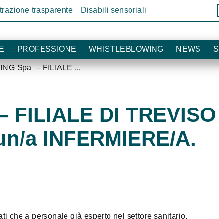
razione trasparente
Disabili sensoriali
Cer
nel
sito!
E
PROFESSIONE
WHISTLEBLOWING
NEWS
S
NG Spa – FILIALE ...
 FILIALE DI TREVISO r
un/a INFERMIERE/A.
ti che a personale già esperto nel settore sanitario.