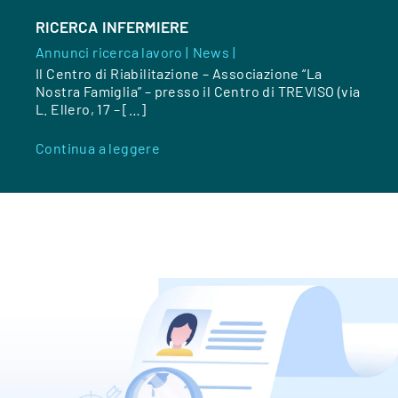
RICERCA INFERMIERE
Annunci ricerca lavoro |
News |
Il Centro di Riabilitazione – Associazione “La
Nostra Famiglia” – presso il Centro di TREVISO (via
L. Ellero, 17 – […]
Continua a leggere