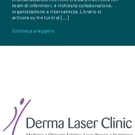
team di infermieri, è richiesta collaborazione,
organizzazione e riservatezza. L’orario si
articola su tre turni al […]
Continua a leggere