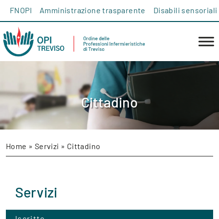
Salta al contenuto
FNOPI
Amministrazione trasparente
Disabili sensoriali
Cittadino
Home
»
Servizi
»
Cittadino
Servizi
Iscritto