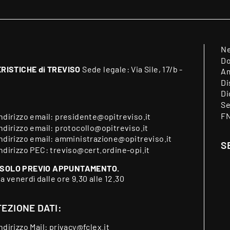
N
Do
RISTICHE di TREVISO
Sede legale: Via Sile, 17/b -
Am
Di
Di
Se
F
indirizzo email:
presidente@opitreviso.it
indirizzo email:
protocollo@opitreviso.it
indirizzo email:
amministrazione@opitreviso.it
S
indirizzo PEC:
treviso@cert.ordine-opi.it
 SOLO PREVIO APPUNTAMENTO.
 a venerdì dalle ore 9.30 alle 12.30
EZIONE DATI:
indirizzo Mail:
privacy@fclex.it