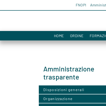
Salta al contenuto
FNOPI
Amminist
HOME
ORDINE
FORMAZI
Amministrazione
trasparente
Disposizioni generali
Organizzazione