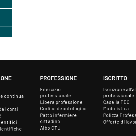
IONE
PROFESSIONE
ISCRITTO
Esercizio
Iscrizione all’a
professionale
professionale
e continua
Libera professione
Casella PEC
Codice deontologico
Modulistica
dei corsi
Patto infermiere
Polizza Profes
R
cittadino
Offerte di lavo
ientifici
Albo CTU
ientifiche