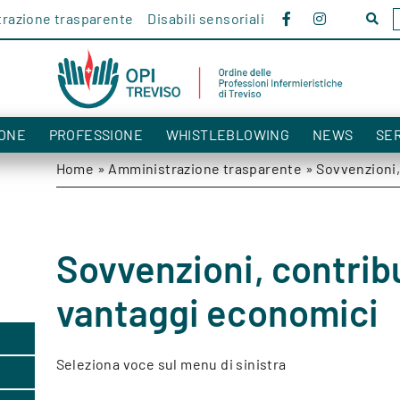
razione trasparente
Disabili sensoriali
Cerc
nel
sito!
ONE
PROFESSIONE
WHISTLEBLOWING
NEWS
SER
Home
»
Amministrazione trasparente
»
Sovvenzioni, 
Sovvenzioni, contribu
vantaggi economici
Seleziona voce sul menu di sinistra