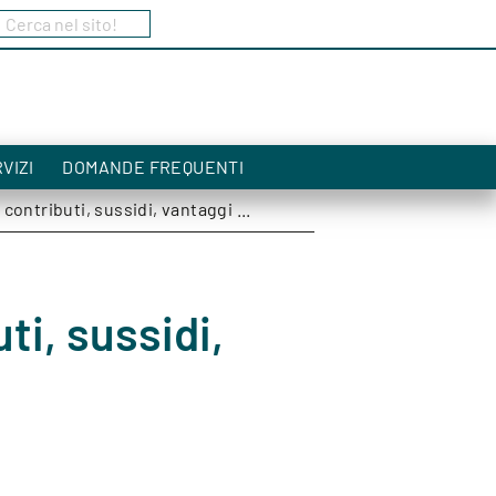
Cerca nel sito!
a
VIZI
DOMANDE FREQUENTI
contributi, sussidi, vantaggi ...
ti, sussidi,