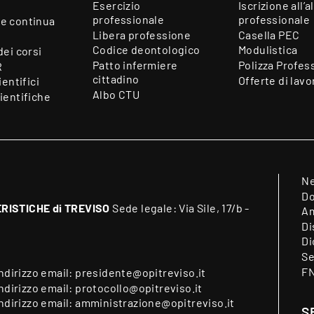
Esercizio
Iscrizione all’a
professionale
professionale
e continua
Libera professione
Casella PEC
Codice deontologico
Modulistica
dei corsi
Patto infermiere
Polizza Profes
R
cittadino
Offerte di lavo
ientifici
Albo CTU
ientifiche
N
Do
RISTICHE di TREVISO
Sede legale: Via Sile, 17/b -
Am
Di
Di
Se
F
indirizzo email:
presidente@opitreviso.it
indirizzo email:
protocollo@opitreviso.it
indirizzo email:
amministrazione@opitreviso.it
S