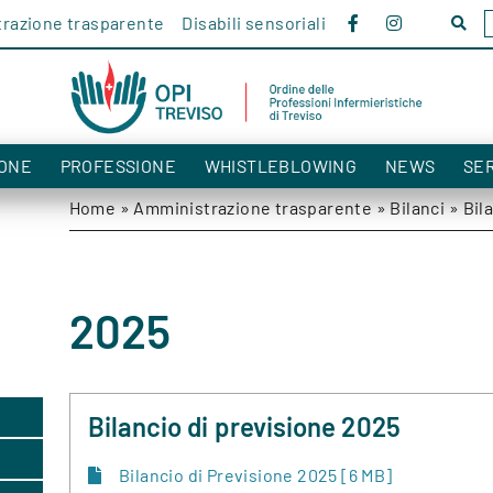
razione trasparente
Disabili sensoriali
Cerc
nel
sito!
ONE
PROFESSIONE
WHISTLEBLOWING
NEWS
SER
Home
»
Amministrazione trasparente
»
Bilanci
»
Bil
2025
Bilancio di previsione 2025
Bilancio di Previsione 2025 [6 MB]