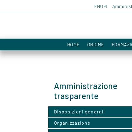
Salta al contenuto
FNOPI
Amminist
HOME
ORDINE
FORMAZI
Amministrazione
trasparente
Disposizioni generali
Organizzazione