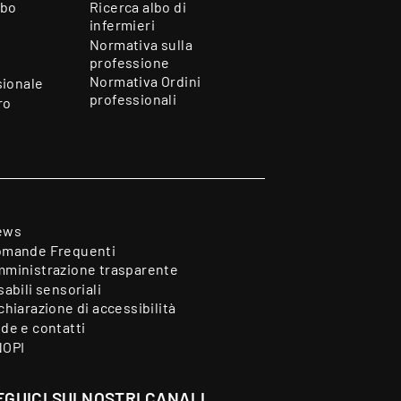
lbo
Ricerca albo di
infermieri
Normativa sulla
professione
Normativa Ordini
sionale
professionali
ro
ews
mande Frequenti
ministrazione trasparente
sabili sensoriali
chiarazione di accessibilità
de e contatti
NOPI
EGUICI SUI NOSTRI CANALI